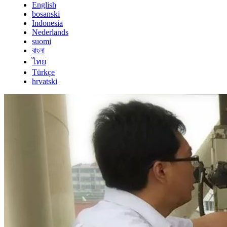
English
bosanski
Indonesia
Nederlands
suomi
বাংলা
ไทย
Türkçe
hrvatski