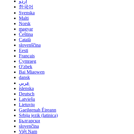
اردو
한국어
Svenska
Malti
Norsk
magyar
Čeština
Català
slovenščina
Eesti
Français
Cymraeg
O'zbek
Bai Miaowen
dansk
عربي
íslenska
Deutsch
Latviešu
Lietuvių
Gaeilgenah Éireann
Srbija jezik (latinica)
Български
slovenčina
Việt Nam