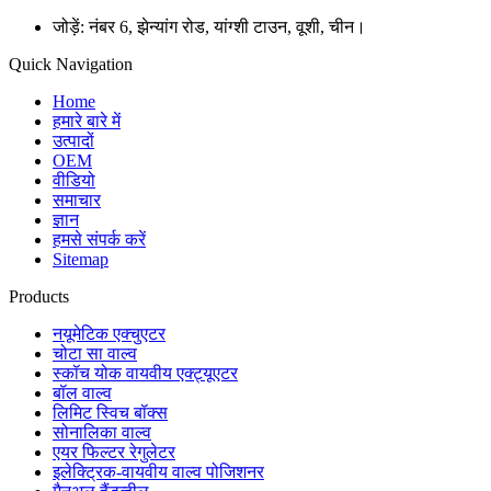
जोड़ें: नंबर 6, झेन्यांग रोड, यांग्शी टाउन, वूशी, चीन।
Quick Navigation
Home
हमारे बारे में
उत्पादों
OEM
वीडियो
समाचार
ज्ञान
हमसे संपर्क करें
Sitemap
Products
नयूमेटिक एक्चुएटर
चोटा सा वाल्व
स्कॉच योक वायवीय एक्ट्यूएटर
बॉल वाल्व
लिमिट स्विच बॉक्स
सोनालिका वाल्व
एयर फिल्टर रेगुलेटर
इलेक्ट्रिक-वायवीय वाल्व पोजिशनर