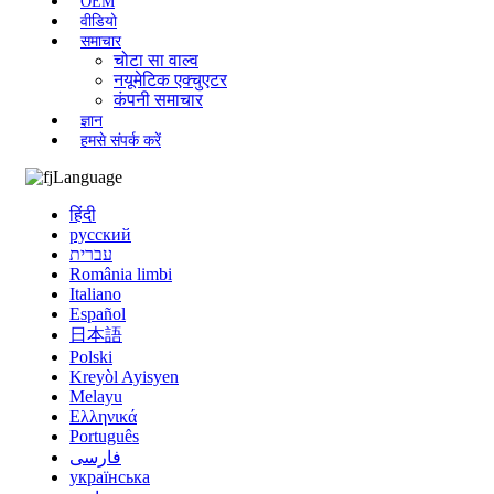
OEM
वीडियो
समाचार
चोटा सा वाल्व
नयूमेटिक एक्चुएटर
कंपनी समाचार
ज्ञान
हमसे संपर्क करें
Language
हिंदी
русский
עברית
România limbi
Italiano
Español
日本語
Polski
Kreyòl Ayisyen
Melayu
Ελληνικά
Português
فارسی
українська