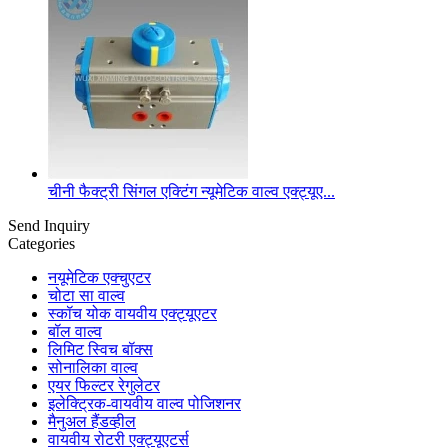
चीनी फैक्ट्री सिंगल एक्टिंग न्यूमेटिक वाल्व एक्ट्यूए...
Send Inquiry
Categories
नयूमेटिक एक्चुएटर
चोटा सा वाल्व
स्कॉच योक वायवीय एक्ट्यूएटर
बॉल वाल्व
लिमिट स्विच बॉक्स
सोनालिका वाल्व
एयर फिल्टर रेगुलेटर
इलेक्ट्रिक-वायवीय वाल्व पोजिशनर
मैनुअल हैंडव्हील
वायवीय रोटरी एक्ट्यूएटर्स