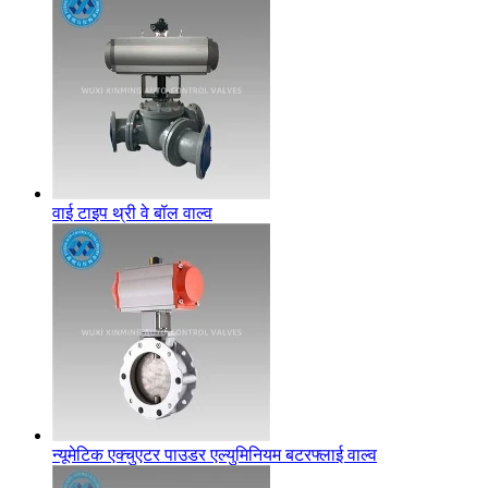
वाई टाइप थ्री वे बॉल वाल्व
न्यूमेटिक एक्चुएटर पाउडर एल्युमिनियम बटरफ्लाई वाल्व