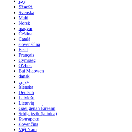
اردو
한국어
Svenska
Malti
Norsk
magyar
Čeština
Català
slovenščina
Eesti
Français
Cymraeg
O'zbek
Bai Miaowen
dansk
عربي
íslenska
Deutsch
Latviešu
Lietuvių
Gaeilgenah Éireann
Srbija jezik (latinica)
Български
slovenčina
Việt Nam