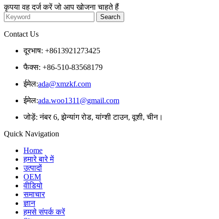
कृपया वह दर्ज करें जो आप खोजना चाहते हैं
Contact Us
दूरभाष: +8613921273425
फैक्स: +86-510-83568179
ईमेल:
ada@xmzkf.com
ईमेल:
ada.woo1311@gmail.com
जोड़ें: नंबर 6, झेन्यांग रोड, यांग्शी टाउन, वूशी, चीन।
Quick Navigation
Home
हमारे बारे में
उत्पादों
OEM
वीडियो
समाचार
ज्ञान
हमसे संपर्क करें