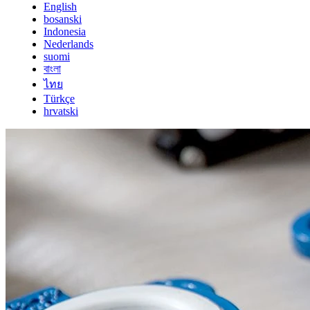
English
bosanski
Indonesia
Nederlands
suomi
বাংলা
ไทย
Türkçe
hrvatski