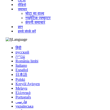
OEM
वीडियो
समाचार
चोटा सा वाल्व
नयूमेटिक एक्चुएटर
कंपनी समाचार
ज्ञान
हमसे संपर्क करें
Language
हिंदी
русский
עברית
România limbi
Italiano
Español
日本語
Polski
Kreyòl Ayisyen
Melayu
Ελληνικά
Português
فارسی
українська