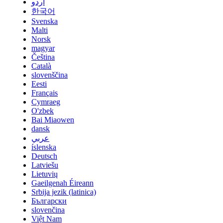
اردو
한국어
Svenska
Malti
Norsk
magyar
Čeština
Català
slovenščina
Eesti
Français
Cymraeg
O'zbek
Bai Miaowen
dansk
عربي
íslenska
Deutsch
Latviešu
Lietuvių
Gaeilgenah Éireann
Srbija jezik (latinica)
Български
slovenčina
Việt Nam