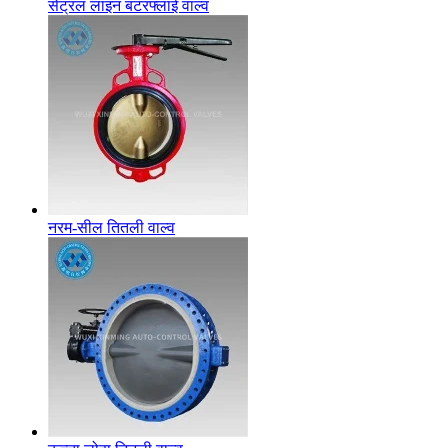
सेंट्रल लाइन बटरफ्लाई वाल्व
नरम-सील तितली वाल्व