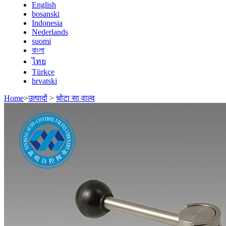
English
bosanski
Indonesia
Nederlands
suomi
বাংলা
ไทย
Türkçe
hrvatski
Home
>
उत्पादों
>
चोटा सा वाल्व