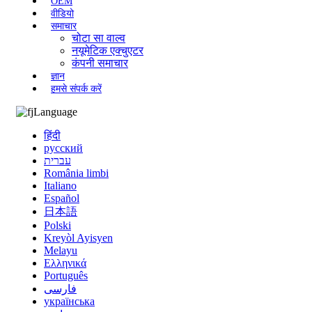
OEM
वीडियो
समाचार
चोटा सा वाल्व
नयूमेटिक एक्चुएटर
कंपनी समाचार
ज्ञान
हमसे संपर्क करें
Language
हिंदी
русский
עברית
România limbi
Italiano
Español
日本語
Polski
Kreyòl Ayisyen
Melayu
Ελληνικά
Português
فارسی
українська