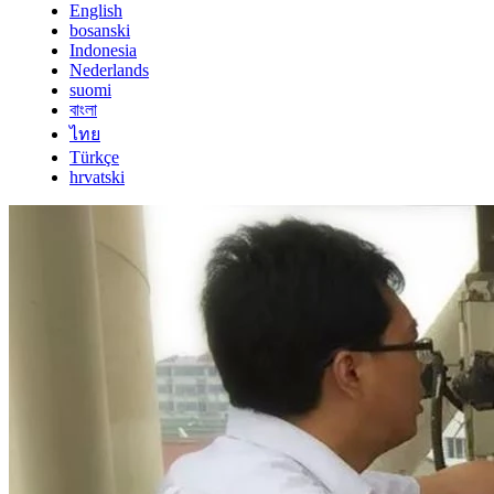
English
bosanski
Indonesia
Nederlands
suomi
বাংলা
ไทย
Türkçe
hrvatski