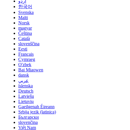
اردو
한국어
Svenska
Malti
Norsk
magyar
Čeština
Català
slovenščina
Eesti
Français
Cymraeg
O'zbek
Bai Miaowen
dansk
عربي
íslenska
Deutsch
Latviešu
Lietuvių
Gaeilgenah Éireann
Srbija jezik (latinica)
Български
slovenčina
Việt Nam