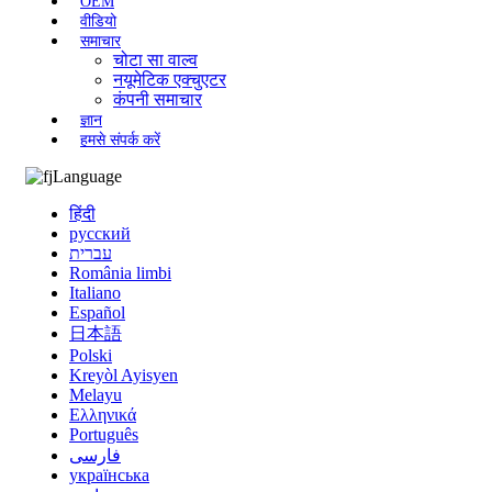
OEM
वीडियो
समाचार
चोटा सा वाल्व
नयूमेटिक एक्चुएटर
कंपनी समाचार
ज्ञान
हमसे संपर्क करें
Language
हिंदी
русский
עברית
România limbi
Italiano
Español
日本語
Polski
Kreyòl Ayisyen
Melayu
Ελληνικά
Português
فارسی
українська