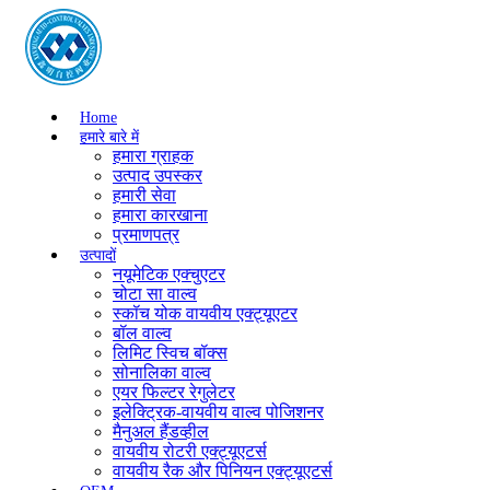
Home
हमारे बारे में
हमारा ग्राहक
उत्पाद उपस्कर
हमारी सेवा
हमारा कारखाना
प्रमाणपत्र
उत्पादों
नयूमेटिक एक्चुएटर
चोटा सा वाल्व
स्कॉच योक वायवीय एक्ट्यूएटर
बॉल वाल्व
लिमिट स्विच बॉक्स
सोनालिका वाल्व
एयर फिल्टर रेगुलेटर
इलेक्ट्रिक-वायवीय वाल्व पोजिशनर
मैनुअल हैंडव्हील
वायवीय रोटरी एक्ट्यूएटर्स
वायवीय रैक और पिनियन एक्ट्यूएटर्स