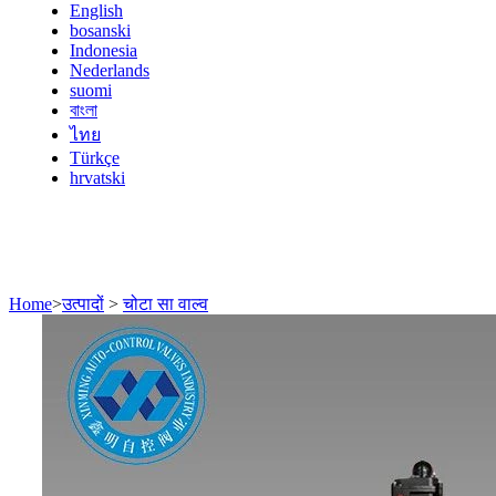
English
bosanski
Indonesia
Nederlands
suomi
বাংলা
ไทย
Türkçe
hrvatski
Home
>
उत्पादों
>
चोटा सा वाल्व