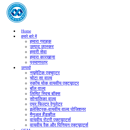
Home
हमारे बारे में
हमारा ग्राहक
उत्पाद उपस्कर
हमारी सेवा
हमारा कारखाना
प्रमाणपत्र
उत्पादों
नयूमेटिक एक्चुएटर
चोटा सा वाल्व
स्कॉच योक वायवीय एक्ट्यूएटर
बॉल वाल्व
लिमिट स्विच बॉक्स
सोनालिका वाल्व
एयर फिल्टर रेगुलेटर
इलेक्ट्रिक-वायवीय वाल्व पोजिशनर
मैनुअल हैंडव्हील
वायवीय रोटरी एक्ट्यूएटर्स
वायवीय रैक और पिनियन एक्ट्यूएटर्स