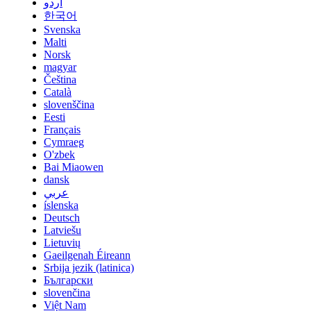
اردو
한국어
Svenska
Malti
Norsk
magyar
Čeština
Català
slovenščina
Eesti
Français
Cymraeg
O'zbek
Bai Miaowen
dansk
عربي
íslenska
Deutsch
Latviešu
Lietuvių
Gaeilgenah Éireann
Srbija jezik (latinica)
Български
slovenčina
Việt Nam