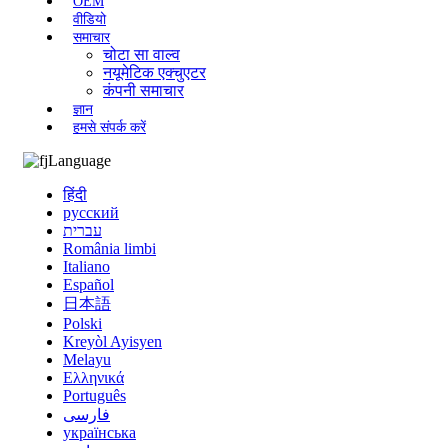
OEM
वीडियो
समाचार
चोटा सा वाल्व
नयूमेटिक एक्चुएटर
कंपनी समाचार
ज्ञान
हमसे संपर्क करें
Language
हिंदी
русский
עברית
România limbi
Italiano
Español
日本語
Polski
Kreyòl Ayisyen
Melayu
Ελληνικά
Português
فارسی
українська