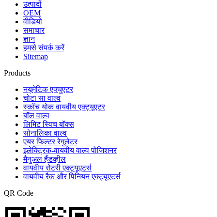
उत्पादों
OEM
वीडियो
समाचार
ज्ञान
हमसे संपर्क करें
Sitemap
Products
नयूमेटिक एक्चुएटर
चोटा सा वाल्व
स्कॉच योक वायवीय एक्ट्यूएटर
बॉल वाल्व
लिमिट स्विच बॉक्स
सोनालिका वाल्व
एयर फिल्टर रेगुलेटर
इलेक्ट्रिक-वायवीय वाल्व पोजिशनर
मैनुअल हैंडव्हील
वायवीय रोटरी एक्ट्यूएटर्स
वायवीय रैक और पिनियन एक्ट्यूएटर्स
QR Code