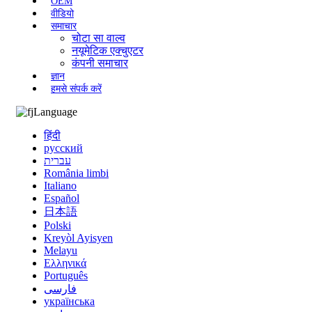
OEM
वीडियो
समाचार
चोटा सा वाल्व
नयूमेटिक एक्चुएटर
कंपनी समाचार
ज्ञान
हमसे संपर्क करें
Language
हिंदी
русский
עברית
România limbi
Italiano
Español
日本語
Polski
Kreyòl Ayisyen
Melayu
Ελληνικά
Português
فارسی
українська