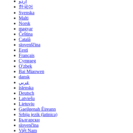
اردو
한국어
Svenska
Malti
Norsk
magyar
Čeština
Català
slovenščina
Eesti
Français
Cymraeg
O'zbek
Bai Miaowen
dansk
عربي
íslenska
Deutsch
Latviešu
Lietuvių
Gaeilgenah Éireann
Srbija jezik (latinica)
Български
slovenčina
Việt Nam