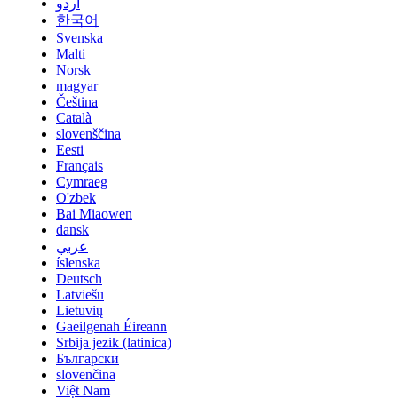
اردو
한국어
Svenska
Malti
Norsk
magyar
Čeština
Català
slovenščina
Eesti
Français
Cymraeg
O'zbek
Bai Miaowen
dansk
عربي
íslenska
Deutsch
Latviešu
Lietuvių
Gaeilgenah Éireann
Srbija jezik (latinica)
Български
slovenčina
Việt Nam