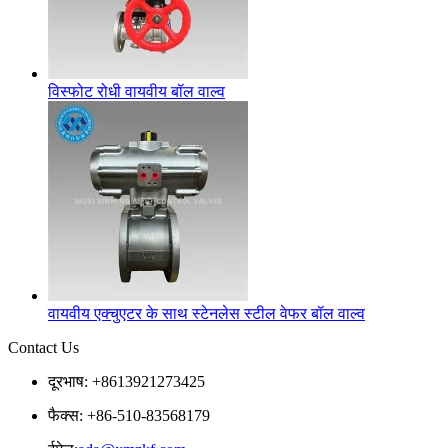
विस्फोट रोधी वायवीय बॉल वाल्व
वायवीय एक्चुएटर के साथ स्टेनलेस स्टील वेफर बॉल वाल्व
Contact Us
दूरभाष: +8613921273425
फैक्स: +86-510-83568179