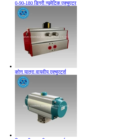
0-90-180 डिग्री न्यूमेटिक एक्चुएटर
कोण यात्रा वायवीय एक्चुएटर्स