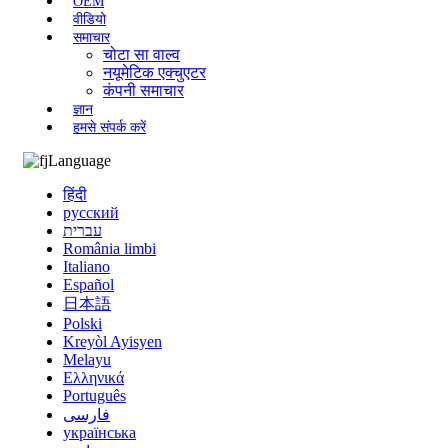
OEM
वीडियो
समाचार
चोटा सा वाल्व
नयूमेटिक एक्चुएटर
कंपनी समाचार
ज्ञान
हमसे संपर्क करें
Language
हिंदी
русский
עברית
România limbi
Italiano
Español
日本語
Polski
Kreyòl Ayisyen
Melayu
Ελληνικά
Português
فارسی
українська