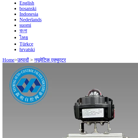
English
bosanski
Indonesia
Nederlands
suomi
বাংলা
ไทย
Türkçe
hrvatski
Home
>
उत्पादों
>
नयूमेटिक एक्चुएटर