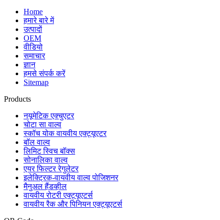
Home
हमारे बारे में
उत्पादों
OEM
वीडियो
समाचार
ज्ञान
हमसे संपर्क करें
Sitemap
Products
नयूमेटिक एक्चुएटर
चोटा सा वाल्व
स्कॉच योक वायवीय एक्ट्यूएटर
बॉल वाल्व
लिमिट स्विच बॉक्स
सोनालिका वाल्व
एयर फिल्टर रेगुलेटर
इलेक्ट्रिक-वायवीय वाल्व पोजिशनर
मैनुअल हैंडव्हील
वायवीय रोटरी एक्ट्यूएटर्स
वायवीय रैक और पिनियन एक्ट्यूएटर्स