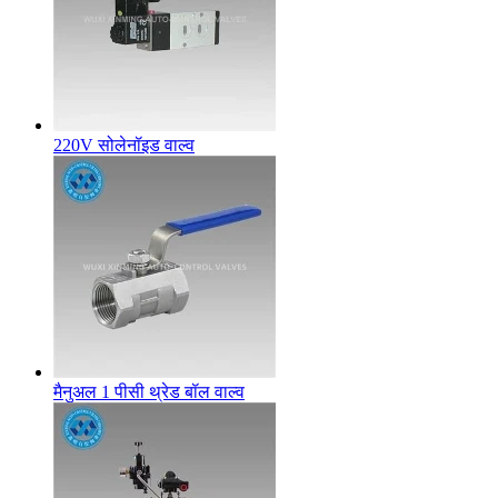
220V सोलेनॉइड वाल्व
मैनुअल 1 पीसी थ्रेड बॉल वाल्व