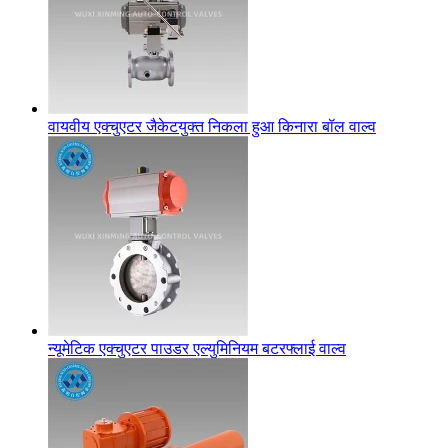
वायवीय एक्चुएटर जैकेटयुक्त निकला हुआ किनारा बॉल वाल्व
न्यूमेटिक एक्चुएटर पाउडर एल्युमिनियम बटरफ्लाई वाल्व