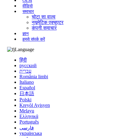
OEM
वीडियो
समाचार
चोटा सा वाल्व
नयूमेटिक एक्चुएटर
कंपनी समाचार
ज्ञान
हमसे संपर्क करें
Language
हिंदी
русский
עברית
România limbi
Italiano
Español
日本語
Polski
Kreyòl Ayisyen
Melayu
Ελληνικά
Português
فارسی
українська