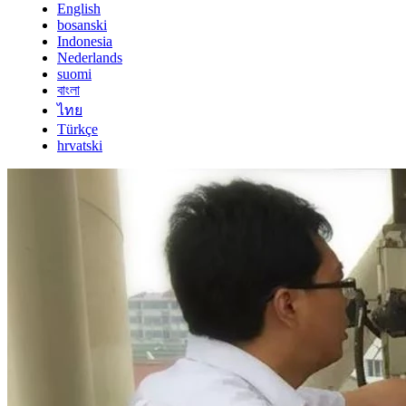
English
bosanski
Indonesia
Nederlands
suomi
বাংলা
ไทย
Türkçe
hrvatski