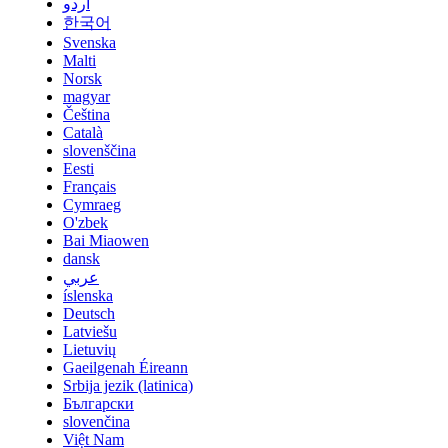
اردو
한국어
Svenska
Malti
Norsk
magyar
Čeština
Català
slovenščina
Eesti
Français
Cymraeg
O'zbek
Bai Miaowen
dansk
عربي
íslenska
Deutsch
Latviešu
Lietuvių
Gaeilgenah Éireann
Srbija jezik (latinica)
Български
slovenčina
Việt Nam