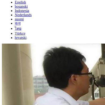
English
bosanski
Indonesia
Nederlands
suomi
বাংলা
ไทย
Türkçe
hrvatski