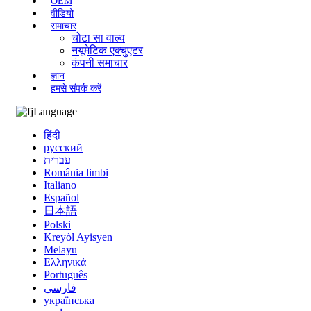
OEM
वीडियो
समाचार
चोटा सा वाल्व
नयूमेटिक एक्चुएटर
कंपनी समाचार
ज्ञान
हमसे संपर्क करें
Language
हिंदी
русский
עברית
România limbi
Italiano
Español
日本語
Polski
Kreyòl Ayisyen
Melayu
Ελληνικά
Português
فارسی
українська