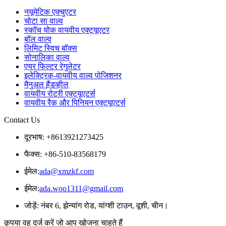
नयूमेटिक एक्चुएटर
चोटा सा वाल्व
स्कॉच योक वायवीय एक्ट्यूएटर
बॉल वाल्व
लिमिट स्विच बॉक्स
सोनालिका वाल्व
एयर फिल्टर रेगुलेटर
इलेक्ट्रिक-वायवीय वाल्व पोजिशनर
मैनुअल हैंडव्हील
वायवीय रोटरी एक्ट्यूएटर्स
वायवीय रैक और पिनियन एक्ट्यूएटर्स
Contact Us
दूरभाष: +8613921273425
फैक्स: +86-510-83568179
ईमेल:
ada@xmzkf.com
ईमेल:
ada.woo1311@gmail.com
जोड़ें: नंबर 6, झेन्यांग रोड, यांग्शी टाउन, वूशी, चीन।
कृपया वह दर्ज करें जो आप खोजना चाहते हैं