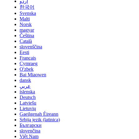
اردو
한국어
Svenska
Malti
Norsk
magyar
Čeština
Català
slovenščina
Eesti
Français
Cymraeg
O'zbek
Bai Miaowen
dansk
عربي
íslenska
Deutsch
Latviešu
Lietuvių
Gaeilgenah Éireann
Srbija jezik (latinica)
Български
slovenčina
Việt Nam