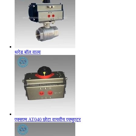
थ्रेड बॉल वाल्व
एक्सएम AT040 छोटा वायवीय एक्चुएटर