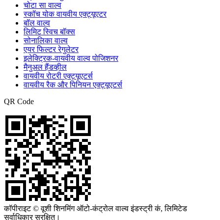
चोटा सा वाल्व
स्कॉच योक वायवीय एक्ट्यूएटर
बॉल वाल्व
लिमिट स्विच बॉक्स
सोनालिका वाल्व
एयर फिल्टर रेगुलेटर
इलेक्ट्रिक-वायवीय वाल्व पोजिशनर
मैनुअल हैंडव्हील
वायवीय रोटरी एक्ट्यूएटर्स
वायवीय रैक और पिनियन एक्ट्यूएटर्स
QR Code
कॉपीराइट © वूशी शिनमिंग ऑटो-कंट्रोल वाल्व इंडस्ट्री कं, लिमिटेड
सर्वाधिकार सुरक्षित।