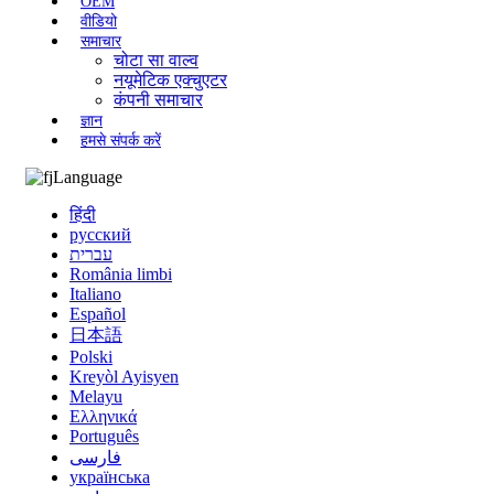
OEM
वीडियो
समाचार
चोटा सा वाल्व
नयूमेटिक एक्चुएटर
कंपनी समाचार
ज्ञान
हमसे संपर्क करें
Language
हिंदी
русский
עברית
România limbi
Italiano
Español
日本語
Polski
Kreyòl Ayisyen
Melayu
Ελληνικά
Português
فارسی
українська