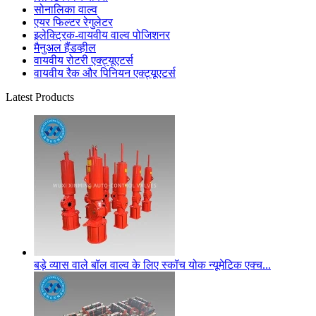
सोनालिका वाल्व
एयर फिल्टर रेगुलेटर
इलेक्ट्रिक-वायवीय वाल्व पोजिशनर
मैनुअल हैंडव्हील
वायवीय रोटरी एक्ट्यूएटर्स
वायवीय रैक और पिनियन एक्ट्यूएटर्स
Latest Products
बड़े व्यास वाले बॉल वाल्व के लिए स्कॉच योक न्यूमेटिक एक्च...