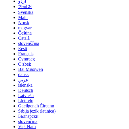
اردو
한국어
Svenska
Malti
Norsk
magyar
Čeština
Català
slovenščina
Eesti
Français
Cymraeg
O'zbek
Bai Miaowen
dansk
عربي
íslenska
Deutsch
Latviešu
Lietuvių
Gaeilgenah Éireann
Srbija jezik (latinica)
Български
slovenčina
Việt Nam