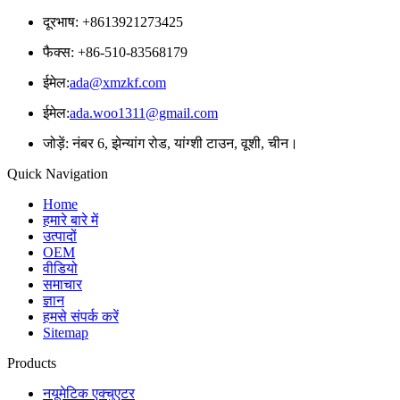
दूरभाष: +8613921273425
फैक्स: +86-510-83568179
ईमेल:
ada@xmzkf.com
ईमेल:
ada.woo1311@gmail.com
जोड़ें: नंबर 6, झेन्यांग रोड, यांग्शी टाउन, वूशी, चीन।
Quick Navigation
Home
हमारे बारे में
उत्पादों
OEM
वीडियो
समाचार
ज्ञान
हमसे संपर्क करें
Sitemap
Products
नयूमेटिक एक्चुएटर