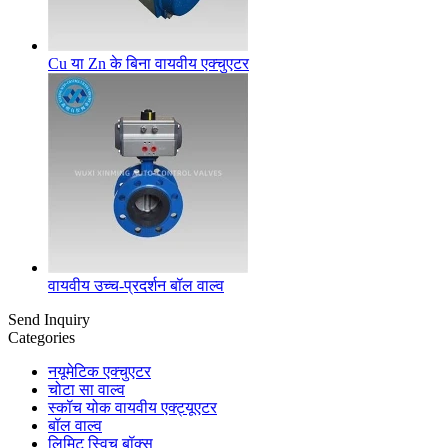
Cu या Zn के बिना वायवीय एक्चुएटर
वायवीय उच्च-प्रदर्शन बॉल वाल्व
Send Inquiry
Categories
नयूमेटिक एक्चुएटर
चोटा सा वाल्व
स्कॉच योक वायवीय एक्ट्यूएटर
बॉल वाल्व
लिमिट स्विच बॉक्स