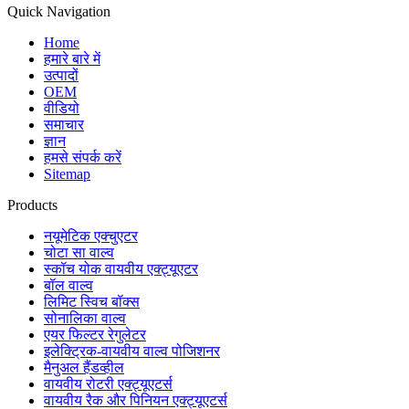
Quick Navigation
Home
हमारे बारे में
उत्पादों
OEM
वीडियो
समाचार
ज्ञान
हमसे संपर्क करें
Sitemap
Products
नयूमेटिक एक्चुएटर
चोटा सा वाल्व
स्कॉच योक वायवीय एक्ट्यूएटर
बॉल वाल्व
लिमिट स्विच बॉक्स
सोनालिका वाल्व
एयर फिल्टर रेगुलेटर
इलेक्ट्रिक-वायवीय वाल्व पोजिशनर
मैनुअल हैंडव्हील
वायवीय रोटरी एक्ट्यूएटर्स
वायवीय रैक और पिनियन एक्ट्यूएटर्स