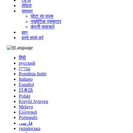
OEM
वीडियो
समाचार
चोटा सा वाल्व
नयूमेटिक एक्चुएटर
कंपनी समाचार
ज्ञान
हमसे संपर्क करें
Language
हिंदी
русский
עברית
România limbi
Italiano
Español
日本語
Polski
Kreyòl Ayisyen
Melayu
Ελληνικά
Português
فارسی
українська