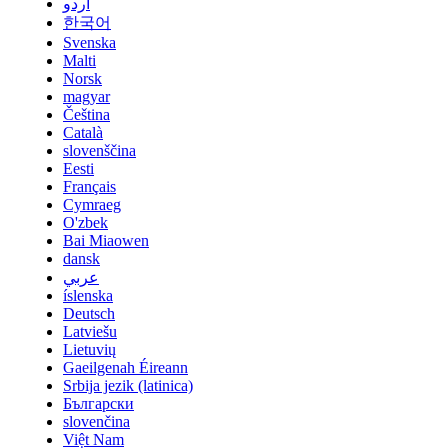
اردو
한국어
Svenska
Malti
Norsk
magyar
Čeština
Català
slovenščina
Eesti
Français
Cymraeg
O'zbek
Bai Miaowen
dansk
عربي
íslenska
Deutsch
Latviešu
Lietuvių
Gaeilgenah Éireann
Srbija jezik (latinica)
Български
slovenčina
Việt Nam