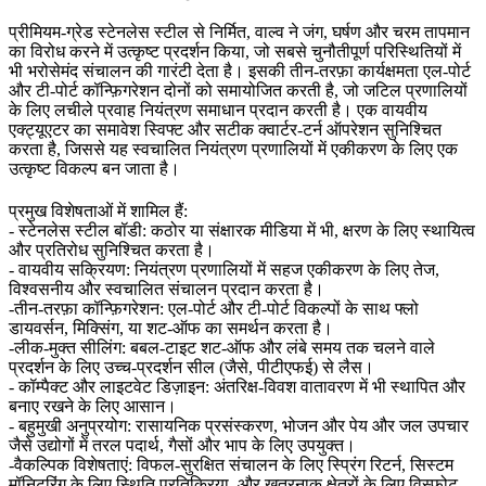
प्रीमियम-ग्रेड स्टेनलेस स्टील से निर्मित, वाल्व ने जंग, घर्षण और चरम तापमान
का विरोध करने में उत्कृष्ट प्रदर्शन किया, जो सबसे चुनौतीपूर्ण परिस्थितियों में
भी भरोसेमंद संचालन की गारंटी देता है। इसकी तीन-तरफ़ा कार्यक्षमता एल-पोर्ट
और टी-पोर्ट कॉन्फ़िगरेशन दोनों को समायोजित करती है, जो जटिल प्रणालियों
के लिए लचीले प्रवाह नियंत्रण समाधान प्रदान करती है। एक वायवीय
एक्ट्यूएटर का समावेश स्विफ्ट और सटीक क्वार्टर-टर्न ऑपरेशन सुनिश्चित
करता है, जिससे यह स्वचालित नियंत्रण प्रणालियों में एकीकरण के लिए एक
उत्कृष्ट विकल्प बन जाता है।
प्रमुख विशेषताओं में शामिल हैं:
- स्टेनलेस स्टील बॉडी: कठोर या संक्षारक मीडिया में भी, क्षरण के लिए स्थायित्व
और प्रतिरोध सुनिश्चित करता है।
- वायवीय सक्रियण: नियंत्रण प्रणालियों में सहज एकीकरण के लिए तेज,
विश्वसनीय और स्वचालित संचालन प्रदान करता है।
-तीन-तरफ़ा कॉन्फ़िगरेशन: एल-पोर्ट और टी-पोर्ट विकल्पों के साथ फ्लो
डायवर्सन, मिक्सिंग, या शट-ऑफ का समर्थन करता है।
-लीक-मुक्त सीलिंग: बबल-टाइट शट-ऑफ और लंबे समय तक चलने वाले
प्रदर्शन के लिए उच्च-प्रदर्शन सील (जैसे, पीटीएफई) से लैस।
- कॉम्पैक्ट और लाइटवेट डिज़ाइन: अंतरिक्ष-विवश वातावरण में भी स्थापित और
बनाए रखने के लिए आसान।
- बहुमुखी अनुप्रयोग: रासायनिक प्रसंस्करण, भोजन और पेय और जल उपचार
जैसे उद्योगों में तरल पदार्थ, गैसों और भाप के लिए उपयुक्त।
-वैकल्पिक विशेषताएं: विफल-सुरक्षित संचालन के लिए स्प्रिंग रिटर्न, सिस्टम
मॉनिटरिंग के लिए स्थिति प्रतिक्रिया, और खतरनाक क्षेत्रों के लिए विस्फोट-