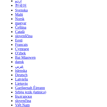
اردو
한국어
Svenska
Malti
Norsk
magyar
Čeština
Català
slovenščina
Eesti
Français
Cymraeg
O'zbek
Bai Miaowen
dansk
عربي
íslenska
Deutsch
Latviešu
Lietuvių
Gaeilgenah Éireann
Srbija jezik (latinica)
Български
slovenčina
Việt Nam