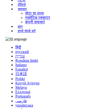
OEM
वीडियो
समाचार
चोटा सा वाल्व
नयूमेटिक एक्चुएटर
कंपनी समाचार
ज्ञान
हमसे संपर्क करें
Language
हिंदी
русский
עברית
România limbi
Italiano
Español
日本語
Polski
Kreyòl Ayisyen
Melayu
Ελληνικά
Português
فارسی
українська