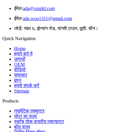
ईमेल:
ada@xmzkf.com
ईमेल:
ada.woo1311@gmail.com
जोड़ें: नंबर 6, झेन्यांग रोड, यांग्शी टाउन, वूशी, चीन।
Quick Navigation
Home
हमारे बारे में
उत्पादों
OEM
वीडियो
समाचार
ज्ञान
हमसे संपर्क करें
Sitemap
Products
नयूमेटिक एक्चुएटर
चोटा सा वाल्व
स्कॉच योक वायवीय एक्ट्यूएटर
बॉल वाल्व