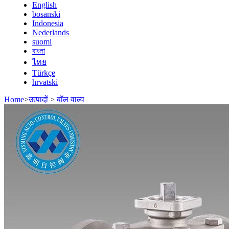
English
bosanski
Indonesia
Nederlands
suomi
বাংলা
ไทย
Türkçe
hrvatski
Home
>
उत्पादों
>
बॉल वाल्व